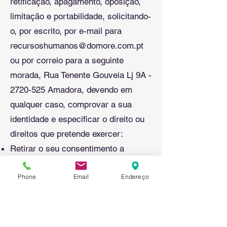
retificação, apagamento, oposição,
limitação e portabilidade, solicitando-
o, por escrito, por e-mail para
recursoshumanos@domore.com.pt
ou por correio para a seguinte
morada, Rua Tenente Gouveia Lj 9A -
2720-525
Amadora, devendo em
qualquer caso, comprovar a sua
identidade e especificar o direito ou
direitos que pretende exercer:
Retirar o seu consentimento a
qualquer momento sem que a
Phone
Email
Endereço
retirada do consentimento
comprometa a licitude do tratamento
efetuado com base no consentimento
previamente dado.